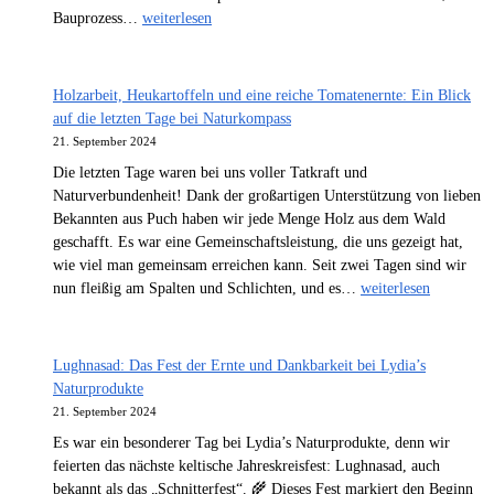
Trommelbau
Bauprozess…
weiterlesen
Workshop:
Zwei
Tage
Holzarbeit, Heukartoffeln und eine reiche Tomatenernte: Ein Blick
voller
auf die letzten Tage bei Naturkompass
Kreativität,
21. September 2024
Handwerk
Die letzten Tage waren bei uns voller Tatkraft und
und
Naturverbundenheit! Dank der großartigen Unterstützung von lieben
spiritueller
Bekannten aus Puch haben wir jede Menge Holz aus dem Wald
Verbundenheit
geschafft. Es war eine Gemeinschaftsleistung, die uns gezeigt hat,
wie viel man gemeinsam erreichen kann. Seit zwei Tagen sind wir
Holzarbeit,
nun fleißig am Spalten und Schlichten, und es…
weiterlesen
Heukartoffeln
und
eine
Lughnasad: Das Fest der Ernte und Dankbarkeit bei Lydia’s
reiche
Naturprodukte
Tomatenernte:
21. September 2024
Ein
Es war ein besonderer Tag bei Lydia’s Naturprodukte, denn wir
Blick
feierten das nächste keltische Jahreskreisfest: Lughnasad, auch
auf
bekannt als das „Schnitterfest“. 🌾 Dieses Fest markiert den Beginn