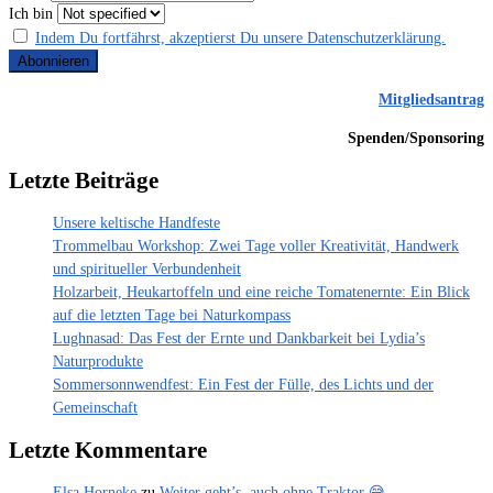
Ich bin
Indem Du fortfährst, akzeptierst Du unsere Datenschutzerklärung.
Mitgliedsantrag
Spenden/Sponsoring
Letzte Beiträge
Unsere keltische Handfeste
Trommelbau Workshop: Zwei Tage voller Kreativität, Handwerk
und spiritueller Verbundenheit
Holzarbeit, Heukartoffeln und eine reiche Tomatenernte: Ein Blick
auf die letzten Tage bei Naturkompass
Lughnasad: Das Fest der Ernte und Dankbarkeit bei Lydia’s
Naturprodukte
Sommersonnwendfest: Ein Fest der Fülle, des Lichts und der
Gemeinschaft
Letzte Kommentare
Elsa Horneke
zu
Weiter geht’s, auch ohne Traktor 😅