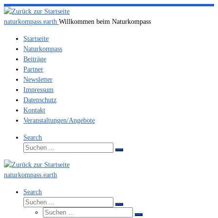
Zum
Inhalt
naturkompass.earth
Willkommen beim Naturkompass
springen
Startseite
Naturkompass
Beiträge
Partner
Newsletter
Impressum
Datenschutz
Kontakt
Veranstaltungen/Angebote
Search
Suche
Suchen
…
naturkompass.earth
Search
Suche
Suchen
Suche
…
Suchen