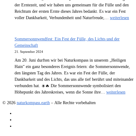
die
der Erntezeit, und wir haben uns gemeinsam für die Fülle und den
letzten
Reichtum der ersten Ernte dieses Jahres bedankt. Es war ein Fest
Tage
Lughnasad:
voller Dankbarkeit, Verbundenheit und Naturfreude,…
weiterlesen
bei
Das
Naturkompass
Fest
der
Sommersonnwendfest: Ein Fest der Fülle, des Lichts und der
Ernte
Gemeinschaft
und
21. September 2024
Dankbarkeit
Am 20. Juni durften wir bei Naturkompass in unserem „Heiligen
bei
Hain“ ein ganz besonderes Ereignis feiern: die Sommersonnwende,
Lydia’s
den längsten Tag des Jahres. Es war ein Fest der Fülle, der
Naturprodukte
Dankbarkeit und des Lichts, das uns alle tief berührt und miteinander
verbunden hat. ☀️🔥 Die Sommersonnwende symbolisiert den
Sommersonnwend
Höhepunkt des Jahreskreises, wenn die Sonne ihre…
weiterlesen
Ein
© 2026
naturkompass.earth
– Alle Rechte vorbehalten
Fest
der
Fülle,
des
Lichts