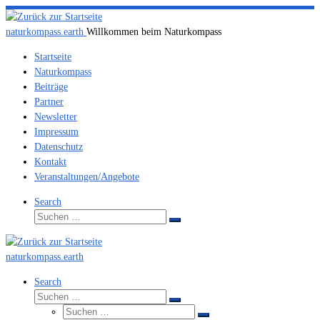
Zum
Inhalt
naturkompass.earth
Willkommen beim Naturkompass
springen
Startseite
Naturkompass
Beiträge
Partner
Newsletter
Impressum
Datenschutz
Kontakt
Veranstaltungen/Angebote
Search
Suche
Suchen
…
naturkompass.earth
Search
Suche
Suchen
Suche
…
Suchen