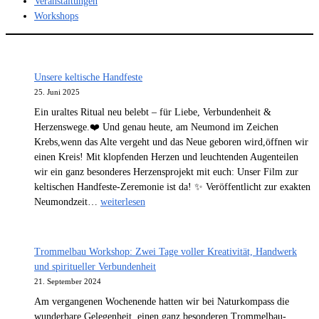
Veranstaltungen
Workshops
Unsere keltische Handfeste
25. Juni 2025
Ein uraltes Ritual neu belebt – für Liebe, Verbundenheit &
Herzenswege.❤️ Und genau heute, am Neumond im Zeichen
Krebs,wenn das Alte vergeht und das Neue geboren wird,öffnen wir
einen Kreis! Mit klopfenden Herzen und leuchtenden Augenteilen
wir ein ganz besonderes Herzensprojekt mit euch: Unser Film zur
keltischen Handfeste-Zeremonie ist da! ✨ Veröffentlicht zur exakten
Unsere
Neumondzeit…
weiterlesen
keltische
Handfeste
Trommelbau Workshop: Zwei Tage voller Kreativität, Handwerk
und spiritueller Verbundenheit
21. September 2024
Am vergangenen Wochenende hatten wir bei Naturkompass die
wunderbare Gelegenheit, einen ganz besonderen Trommelbau-