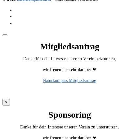
Fest
der
Fülle,
des
Lichts
und
der
Mitgliedsantrag
Gemeinschaft
Danke für dein Interesse unserem Verein beizutreten,
wir freuen uns sehr darüber ❤
Naturkompass Mitgliedsantrag
×
Sponsoring
Danke für dein Interesse unseren Verein zu unterstützen,
wir freuen uns sehr darüber ❤