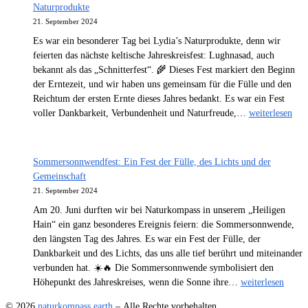
reiche
Naturprodukte
Tomatenernte:
21. September 2024
Ein
Es war ein besonderer Tag bei Lydia’s Naturprodukte, denn wir
Blick
feierten das nächste keltische Jahreskreisfest: Lughnasad, auch
auf
bekannt als das „Schnitterfest“. 🌾 Dieses Fest markiert den Beginn
die
der Erntezeit, und wir haben uns gemeinsam für die Fülle und den
letzten
Reichtum der ersten Ernte dieses Jahres bedankt. Es war ein Fest
Tage
Lughnasad:
voller Dankbarkeit, Verbundenheit und Naturfreude,…
weiterlesen
bei
Das
Naturkompass
Fest
der
Sommersonnwendfest: Ein Fest der Fülle, des Lichts und der
Ernte
Gemeinschaft
und
21. September 2024
Dankbarkeit
Am 20. Juni durften wir bei Naturkompass in unserem „Heiligen
bei
Hain“ ein ganz besonderes Ereignis feiern: die Sommersonnwende,
Lydia’s
den längsten Tag des Jahres. Es war ein Fest der Fülle, der
Naturprodukte
Dankbarkeit und des Lichts, das uns alle tief berührt und miteinander
verbunden hat. ☀️🔥 Die Sommersonnwende symbolisiert den
Sommersonnwend
Höhepunkt des Jahreskreises, wenn die Sonne ihre…
weiterlesen
Ein
© 2026
naturkompass.earth
– Alle Rechte vorbehalten