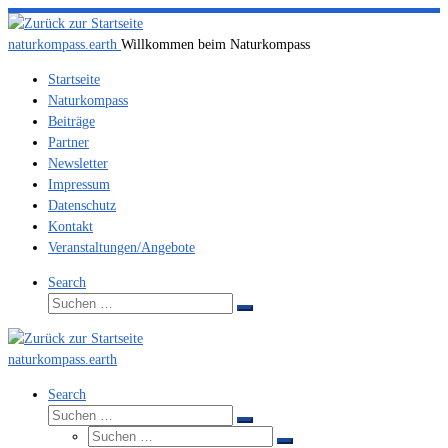
Zum
Inhalt
naturkompass.earth
Willkommen beim Naturkompass
springen
Startseite
Naturkompass
Beiträge
Partner
Newsletter
Impressum
Datenschutz
Kontakt
Veranstaltungen/Angebote
Search
Suche
Suchen
…
naturkompass.earth
Search
Suche
Suchen
Suche
…
Suchen