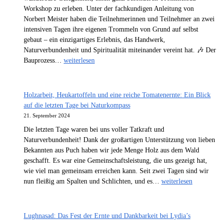
Workshop zu erleben. Unter der fachkundigen Anleitung von
Norbert Meister haben die Teilnehmerinnen und Teilnehmer an zwei
intensiven Tagen ihre eigenen Trommeln von Grund auf selbst
gebaut – ein einzigartiges Erlebnis, das Handwerk,
Naturverbundenheit und Spiritualität miteinander vereint hat. 🎶 Der
Trommelbau
Bauprozess…
weiterlesen
Workshop:
Zwei
Tage
Holzarbeit, Heukartoffeln und eine reiche Tomatenernte: Ein Blick
voller
auf die letzten Tage bei Naturkompass
Kreativität,
21. September 2024
Handwerk
Die letzten Tage waren bei uns voller Tatkraft und
und
Naturverbundenheit! Dank der großartigen Unterstützung von lieben
spiritueller
Bekannten aus Puch haben wir jede Menge Holz aus dem Wald
Verbundenheit
geschafft. Es war eine Gemeinschaftsleistung, die uns gezeigt hat,
wie viel man gemeinsam erreichen kann. Seit zwei Tagen sind wir
Holzarbeit,
nun fleißig am Spalten und Schlichten, und es…
weiterlesen
Heukartoffeln
und
eine
Lughnasad: Das Fest der Ernte und Dankbarkeit bei Lydia’s